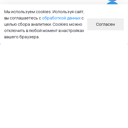
Мы используем cookies. Используя сайт,
вы соглашаетесь с
обработкой данных
с
целью сбора аналитики. Cookies можно
Согласен
отключить в любой момент в настройках
вашего браузера.
мент — промокод CREAM5000 — укажите при оформлении заказа
Средства эффективного ухода за лицом и телом с видимым результатом
для домашнего применения и специалистов индустрии красоты.
e-mail:
info@skinosophy.ru